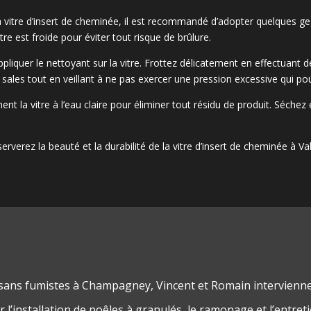
la vitre d’insert de cheminée, il est recommandé d’adopter quelques g
e est froide pour éviter tout risque de brûlure.
pliquer le nettoyant sur la vitre. Frottez délicatement en effectuant 
us sales tout en veillant à ne pas exercer une pression excessive qui p
 la vitre à l’eau claire pour éliminer tout résidu de produit. Séchez 
rverez la beauté et la durabilité de la vitre d’insert de cheminée à 
isans fumistes à Champagney, Vincent et Romain intervienn
 l’installation de poêles à granulés, le ramonage et l’entret