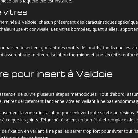
pièce dans laquelle elle est installée.
 vitres
e cheminée à Valdoie, chacun présentant des caractéristiques spécifiques
aleureuse et conviviale. Les vitres bombées, quant à elles, apporten
onnaliser l’insert en ajoutant des motifs décoratifs, tandis que les vi
aroi assurent une meilleure isolation thermique et une sécurité renforcé
tre pour insert à Valdoie
est essentiel de suivre plusieurs étapes méthodiques. Tout d’abord, ass
retirez délicatement l’ancienne vitre en veillant à ne pas endommager
eusement la zone d’installation pour enlever toute saleté ou résidus. E
z à ce que les joints d’étanchéité soient en bon état et remplacez-les 
s de fixation en veillant à ne pas les serrer trop fort pour éviter tout ri