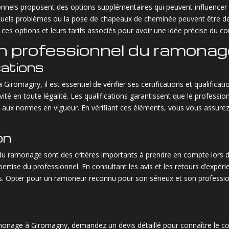
nels proposent des options supplémentaires qui peuvent influencer le
ntuels problèmes ou la pose de chapeaux de cheminée peuvent être des
 ces options et leurs tarifs associés pour avoir une idée précise du coût
n professionnel du ramona
cations
Giromagny, il est essentiel de vérifier ses certifications et qualific
vité en toute légalité. Les qualifications garantissent que le professio
ux normes en vigueur. En vérifiant ces éléments, vous vous assurez 
on
l du ramonage sont des critères importants à prendre en compte lors
ertise du professionnel. En consultant les avis et les retours d’expé
és. Opter pour un ramoneur reconnu pour son sérieux et son professio
onage à Giromagny, demandez un devis détaillé pour connaître le c