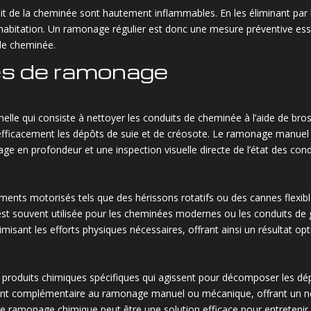
it de la cheminée sont hautement inflammables. En les éliminant par 
e habitation. Un ramonage régulier est donc une mesure préventive ess
 de cheminée.
es de ramonage
le qui consiste à nettoyer les conduits de cheminée à l’aide de bros
efficacement les dépôts de suie et de créosote. Le ramonage manuel 
age en profondeur et une inspection visuelle directe de l’état des cond
ents motorisés tels que des hérissons rotatifs ou des cannes flexib
 est souvent utilisée pour les cheminées modernes ou les conduits 
sant les efforts physiques nécessaires, offrant ainsi un résultat opt
 produits chimiques spécifiques qui agissent pour décomposer les dépô
nt complémentaire au ramonage manuel ou mécanique, offrant un ne
Le ramonage chimique peut être une solution efficace pour entretenir