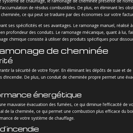
re système de chauffage, le ramonage de cheminée présente de nombre
 à l’accumulation de résidus combustibles. De plus, en éliminant les o
 cheminée, ce qui peut se traduire par des économies sur votre factu
yant ses spécificités et ses avantages. Le ramonage manuel, réalisé à
 en profondeur des conduits. Le ramonage mécanique, quant à lui, fa
onage chimique consiste à utiliser des produits spécifiques pour disso
ramonage de cheminée
rité
tir la sécurité de votre foyer. En éliminant les dépôts de suie et de
s d’incendie. De plus, un conduit de cheminée propre permet une évac
formance énergétique
ne mauvaise évacuation des fumées, ce qui diminue l’efficacité de v
l de la cheminée, ce qui permet une combustion plus efficace du bois 
rmance de votre système de chauffage.
d’incendie