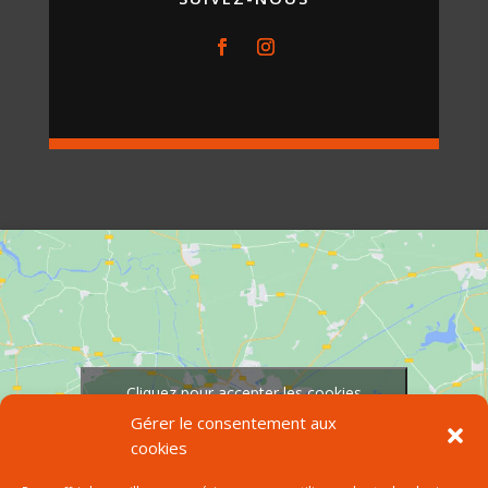
Cliquez pour accepter les cookies
marketing et activer ce contenu
Gérer le consentement aux
cookies