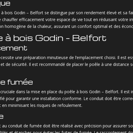
que
à bois Godin – Belfort se distingue par son rendement élevé et sa f
e chauffer efficacement votre espace de vie tout en réduisant votre
ion homogène de la chaleur, assurant un confort optimal et des économ
e à bois Godin – Belfort
acement
nécessite une préparation minutieuse de l’emplacement choisi. Il est es
 et de sécurité. Il est recommandé de placer le poêle à une distance 
 de fumée
cruciale dans la mise en place du poêle à bois Godin – Belfort. Il est
lifié pour garantir une installation conforme. Le conduit doit être co
 en minimisant les risques de refoulement.
e
au conduit de fumée doit être réalisé avec précision pour assurer son
és et étanches pour éviter les fuites de fumée. Le raccordement doi