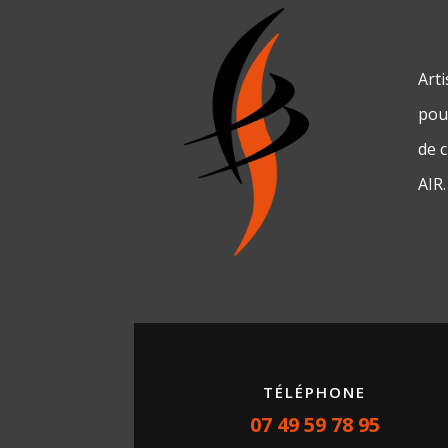
Art
pour
de 
AIR.
TÉLÉPHONE
07 49 59 78 95