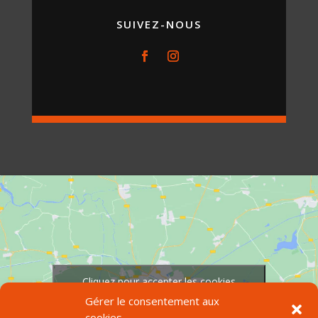
SUIVEZ-NOUS
Cliquez pour accepter les cookies
marketing et activer ce contenu
Gérer le consentement aux
cookies