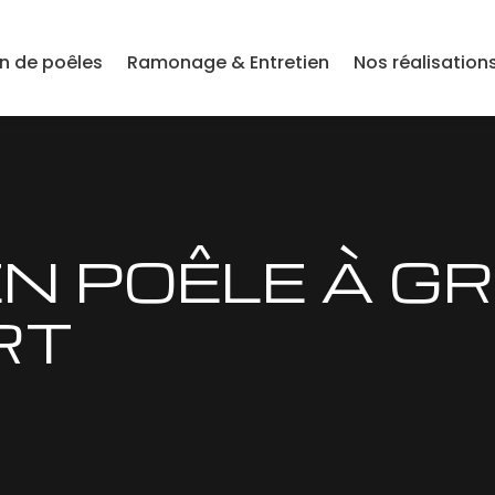
on de poêles
Ramonage & Entretien
Nos réalisation
N POÊLE À G
RT