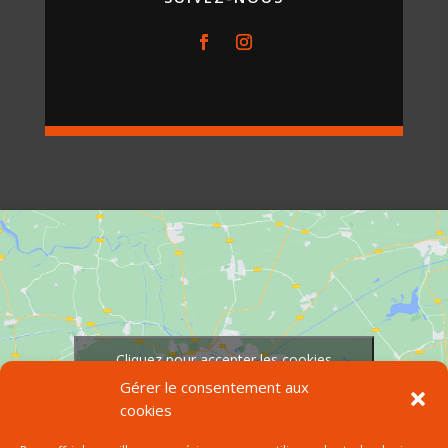
Cliquez pour accepter les cookies
marketing et activer ce contenu
Gérer le consentement aux
cookies