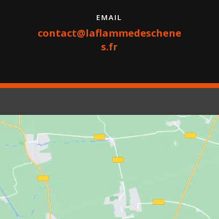
EMAIL
contact@laflammedeschene
s.fr