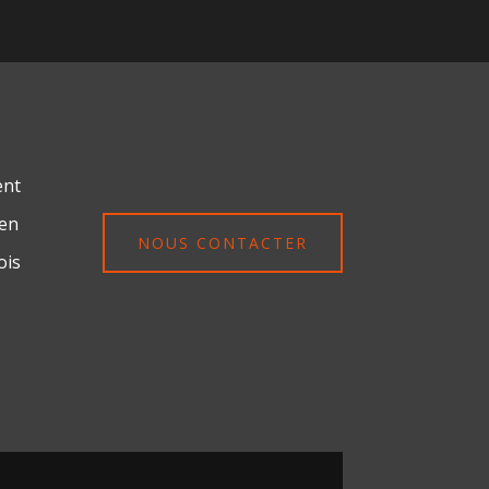
ent
ien
NOUS CONTACTER
ois