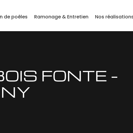
on de poêles
Ramonage & Entretien
Nos réalisation
BOIS FONTE –
GNY