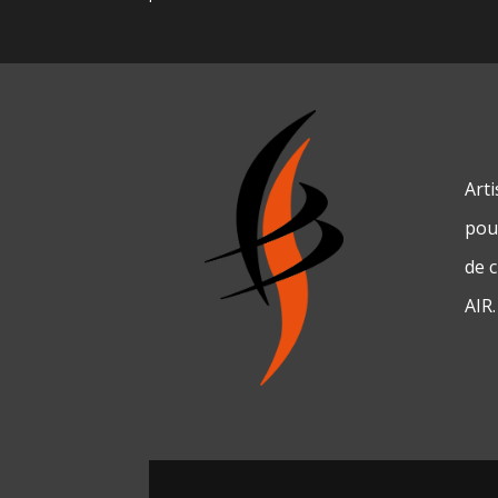
Art
pour
de 
AIR.