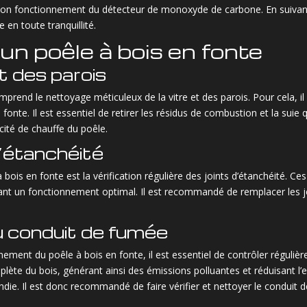
 le bon fonctionnement du détecteur de monoxyde de carbone. En suiva
 en toute tranquillité.
’un poêle à bois en fonte
t des parois
omprend le nettoyage méticuleux de la vitre et des parois. Pour cela, i
onte. Il est essentiel de retirer les résidus de combustion et la suie 
cacité de chauffe du poêle.
d’étanchéité
à bois en fonte est la vérification régulière des joints d’étanchéité. C
issant un fonctionnement optimal. Il est recommandé de remplacer le
u conduit de fumée
nnement du poêle à bois en fonte, il est essentiel de contrôler réguliè
lète du bois, générant ainsi des émissions polluantes et réduisant l’e
die. Il est donc recommandé de faire vérifier et nettoyer le conduit